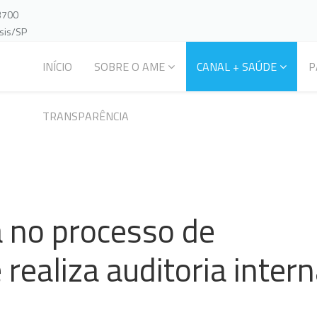
-3700
ssis/SP
INÍCIO
SOBRE O AME
CANAL + SAÚDE
P
TRANSPARÊNCIA
 no processo de
 realiza auditoria inter