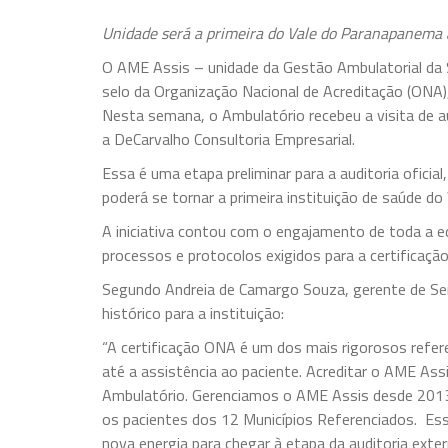
Unidade será a primeira do Vale do Paranapanema 
O AME Assis – unidade da Gestão Ambulatorial da 
selo da Organização Nacional de Acreditação (ONA)
Nesta semana, o Ambulatório recebeu a visita de au
a DeCarvalho Consultoria Empresarial.
Essa é uma etapa preliminar para a auditoria ofici
poderá se tornar a primeira instituição de saúde d
A iniciativa contou com o engajamento de toda a
processos e protocolos exigidos para a certificação
Segundo Andreia de Camargo Souza, gerente de Ser
histórico para a instituição:
“A certificação ONA é um dos mais rigorosos refere
até a assistência ao paciente. Acreditar o AME As
Ambulatório. Gerenciamos o AME Assis desde 201
os pacientes dos 12 Municípios Referenciados. Essa
nova energia para chegar à etapa da auditoria exte