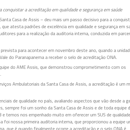
a conquistar a acreditação em qualidade e segurança em saúde
Santa Casa de Assis – deu mais um passo decisivo para a conquis
, que atesta padrões de excelência em qualidade e segurança em s
ditores para a realização da auditoria interna, conduzida em parce
al, prevista para acontecer em novembro deste ano, quando a unida
o Vale do Paranapanema a receber o selo de acreditação ONA.
 equipe do AME Assis, que demonstrou comprometimento com os
.
viços Ambulatoriais da Santa Casa de Assis, a acreditação é um 
nciais de qualidade no país, avaliando aspectos que vão desde a 
sis, sempre foi um sonho da Santa Casa de Assis e de toda equipe 
3 e temos nos empenhado muito em oferecer um SUS de qualidade
 foi nossa primeira auditoria interna, que proporcionou a equipe 
rna, que é quando finalmente ocorre a acreditação e o selo ONA é