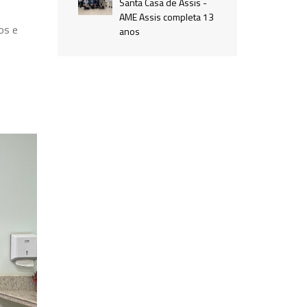
Santa Casa de Assis -
AME Assis completa 13
os e
anos