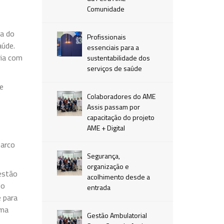
Comunidade
ta do
Profissionais
aúde.
essenciais para a
ria com
sustentabilidade dos
serviços de saúde
de
Colaboradores do AME
Assis passam por
capacitação do projeto
AME + Digital
marco
Segurança,
organização e
gestão
acolhimento desde a
do
entrada
 para
uma
Gestão Ambulatorial