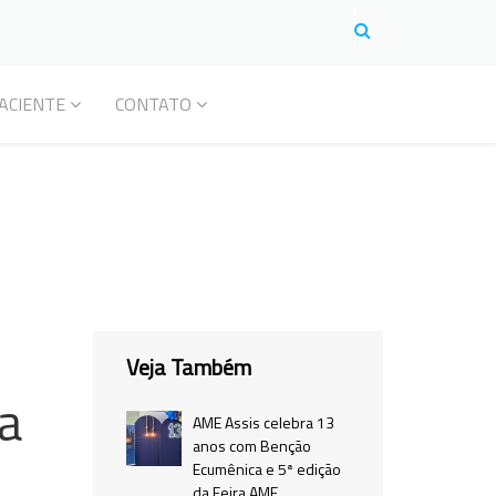
ACIENTE
CONTATO
Veja Também
na
AME Assis celebra 13
anos com Benção
Ecumênica e 5ª edição
da Feira AME