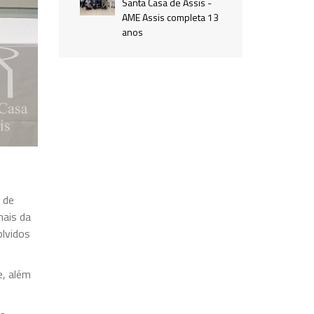
Santa Casa de Assis -
AME Assis completa 13
anos
 de
nais da
olvidos
e, além