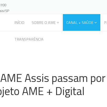
-3700
ssis/SP
INÍCIO
SOBRE O AME
CANAL + SAÚDE
P
TRANSPARÊNCIA
 AME Assis passam por
ojeto AME + Digital