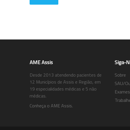
AME Assis
Siga-N
Desde 2013 atendendo pacientes de
Sobre
12 Municípios de Assis e Região, em
SAU/Ouv
19 especialidades médicas e 5 não
Exames
médicas.
Trabalh
Conheça o AME Assis.