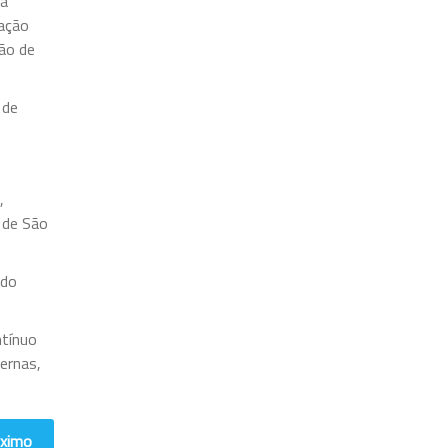
 a
mação
ão de
 de
,
 de São
 do
ntínuo
ernas,
ximo