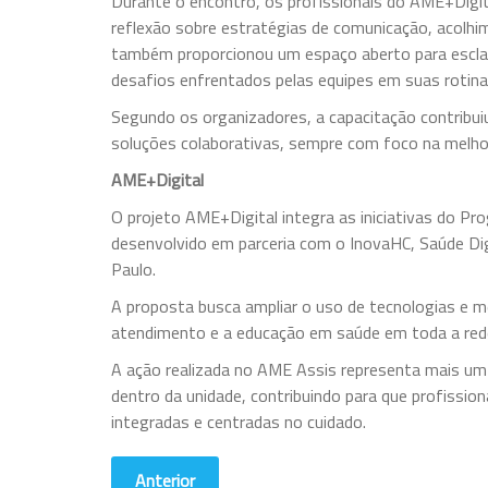
Durante o encontro, os profissionais do AME+Digita
reflexão sobre estratégias de comunicação, acolhi
também proporcionou um espaço aberto para esclar
desafios enfrentados pelas equipes em suas rotina
Segundo os organizadores, a capacitação contribui
soluções colaborativas, sempre com foco na melhor
AME+Digital
O projeto AME+Digital integra as iniciativas do P
desenvolvido em parceria com o InovaHC, Saúde Dig
Paulo.
A proposta busca ampliar o uso de tecnologias e m
atendimento e a educação em saúde em toda a red
A ação realizada no AME Assis representa mais um 
dentro da unidade, contribuindo para que profissio
integradas e centradas no cuidado.
Anterior