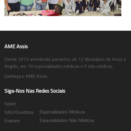
AME Assis
Desde 2013 atendendo pacientes de 12 Municípios de Assis e
Região, em 19 especialidades médicas e 5 não médicas.
Conheça o AME Assis.
Siga-Nos Nas Redes Sociais
Sobre
Especialidades Médicas
SAU/Ouvidoria
Especialidades Não Médicas
Exames
Trabalhe Conosco