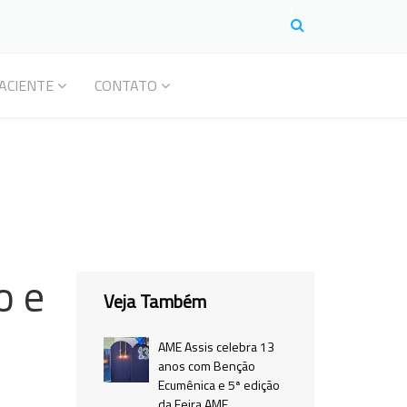
ACIENTE
CONTATO
o e
Veja Também
AME Assis celebra 13
anos com Benção
Ecumênica e 5ª edição
da Feira AME