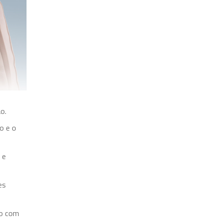
o.
o e o
 e
es
ho com