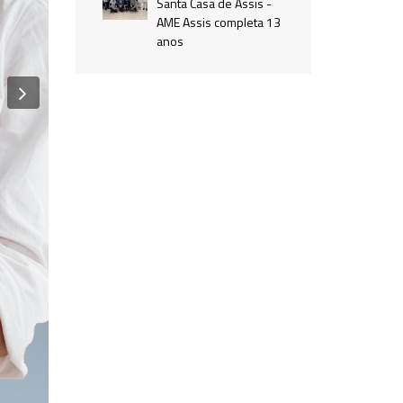
Santa Casa de Assis -
AME Assis completa 13
anos
Next