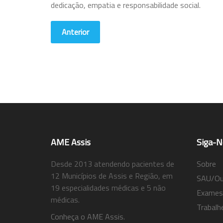
dedicação, empatia e responsabilidade social.
Anterior
AME Assis
Siga-N
Desde 2013 atendendo pacientes de
Sobre
12 Municípios de Assis e Região, em
SAU/Ouv
19 especialidades médicas e 5 não
Exames
médicas.
Trabalh
Conheça o AME Assis.