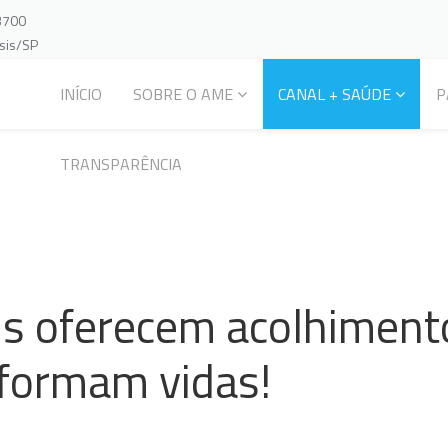
-3700
ssis/SP
INÍCIO
SOBRE O AME
CANAL + SAÚDE
P
TRANSPARÊNCIA
is oferecem acolhiment
sformam vidas!